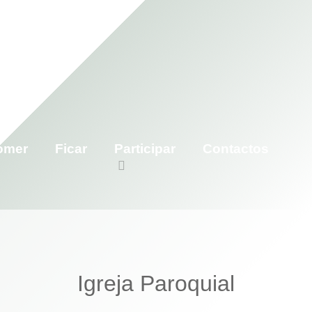
omer
Ficar
Participar
Contactos
Igreja Paroquial