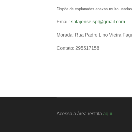
Dispõe de esplanadas anexas muito usadas 
Email:
splajense.spl@gmail.com
Morada: Rua Padre Lino Vieira Fagu
Contato: 295517158
Acesso a área restrita
aqui
.