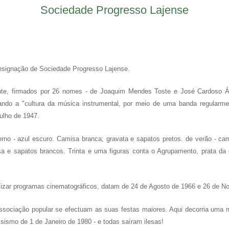
Sociedade Progresso Lajense
signação de Sociedade Progresso Lajense.
inte, firmados por 26 nomes - de Joaquim Mendes Toste e José Cardoso Áv
sando a "cultura da música instrumental, por meio de uma banda regularme
Julho de 1947.
erno - azul escuro. Camisa branca; gravata e sapatos pretos. de verão - cam
sa e sapatos brancos. Trinta e uma figuras conta o Agrupamento, prata da 
realizar programas cinematográficos, datam de 24 de Agosto de 1966 e 26 de 
ssociação popular se efectuam as suas festas maiores. Aqui decorria uma mat
sismo de 1 de Janeiro de 1980 - e todas saíram ilesas!