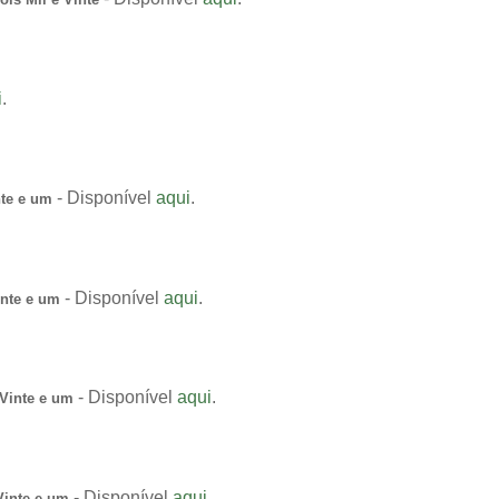
i
.
- Disponível
aqui
.
nte e um
- Disponível
aqui
.
inte e um
- Disponível
aqui
.
 Vinte e um
- Disponível
aqui
.
Vinte e um