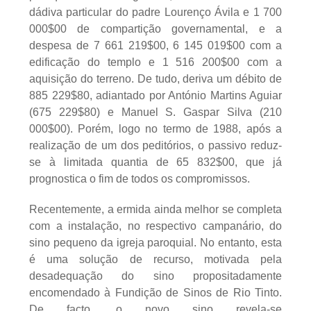
dádiva particular do padre Lourenço Ávila e 1 700
000$00 de compartição governamental, e a
despesa de 7 661 219$00, 6 145 019$00 com a
edificação do templo e 1 516 200$00 com a
aquisição do terreno. De tudo, deriva um débito de
885 229$80, adiantado por António Martins Aguiar
(675 229$80) e Manuel S. Gaspar Silva (210
000$00). Porém, logo no termo de 1988, após a
realização de um dos peditórios, o passivo reduz-
se à limitada quantia de 65 832$00, que já
prognostica o fim de todos os compromissos.
Recentemente, a ermida ainda melhor se completa
com a instalação, no respectivo campanário, do
sino pequeno da igreja paroquial. No entanto, esta
é uma solução de recurso, motivada pela
desadequação do sino propositadamente
encomendado à Fundição de Sinos de Rio Tinto.
De facto, o novo sino revela-se