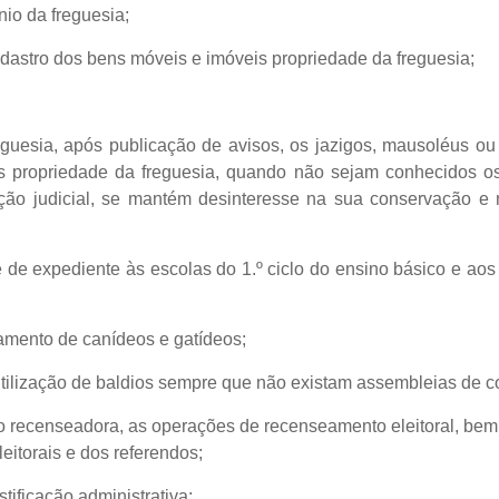
nio da freguesia;
cadastro dos bens móveis e imóveis propriedade da freguesia;
 freguesia, após publicação de avisos, os jazigos, mausoléus o
os propriedade da freguesia, quando não sejam conhecidos os 
ação judicial, se mantém desinteresse na sua conservação 
 de expediente às escolas do 1.º ciclo do ensino básico e ao
iamento de canídeos e gatídeos;
utilização de baldios sempre que não existam assembleias de c
ão recenseadora, as operações de recenseamento eleitoral, b
eitorais e dos referendos;
stificação administrativa;