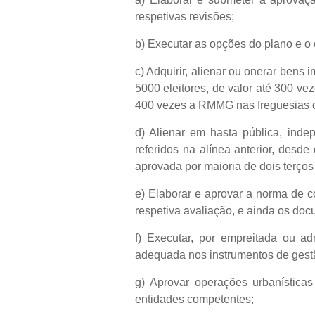
respetivas revisões;
b) Executar as opções do plano e o
c) Adquirir, alienar ou onerar ben
5000 eleitores, de valor até 300 v
400 vezes a RMMG nas freguesias c
d) Alienar em hasta pública, inde
referidos na alínea anterior, desd
aprovada por maioria de dois terço
e) Elaborar e aprovar a norma de co
respetiva avaliação, e ainda os do
f) Executar, por empreitada ou a
adequada nos instrumentos de gestã
g) Aprovar operações urbanísticas
entidades competentes;