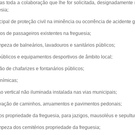
cas toda a colaboração que lhe for solicitada, designadamente 
sia;
ipal de proteção civil na iminência ou ocorrência de acidente g
os de passageiros existentes na freguesia;
mpeza de balneários, lavadouros e sanitários públicos;
 públicos e equipamentos desportivos de âmbito local;
o de chafarizes e fontanários públicos;
onímicas;
o vertical não iluminada instalada nas vias municipais;
rvação de caminhos, arruamentos e pavimentos pedonais;
os propriedade da freguesia, para jazigos, mausoléus e sepultu
impeza dos cemitérios propriedade da freguesia;