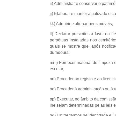
ii) Administrar e conservar o patrimó
jj) Elaborar e manter atualizado o 
kk) Adquirir e alienar bens móveis;
ll) Declarar prescritos a favor da
perpétuas instaladas nos cemitéri
quais se mostre que, após notific
duradoura;
mm) Fornecer material de limpeza e
escolar;
nn) Proceder ao registo e ao licenc
oo) Proceder à administração ou à 
pp) Executar, no âmbito da comiss
lhe sejam determinadas pelas leis el
qq) Lavrar termos de identidade e ju