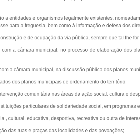
oio a entidades e organismos legalmente existentes, nomeada
esse para a freguesia, bem como à informação e defesa dos dire
construção e de ocupação da via pública, sempre que tal lhe for
os com a câmara municipal, no processo de elaboração dos p
com a câmara municipal, na discussão pública dos planos munic
sados dos planos municipais de ordenamento do território;
ntervenção comunitária nas áreas da ação social, cultura e desp
stituições particulares de solidariedade social, em programas e 
al, cultural, educativa, desportiva, recreativa ou outra de intere
ção das ruas e praças das localidades e das povoações;