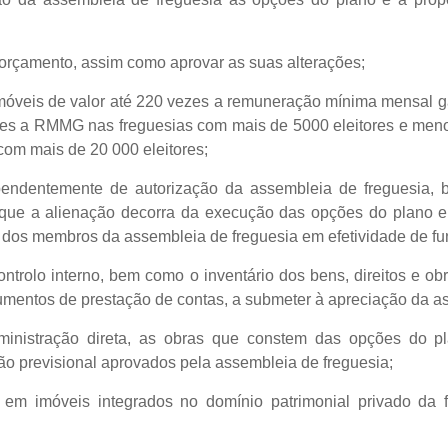
 orçamento, assim como aprovar as suas alterações;
s imóveis de valor até 220 vezes a remuneração mínima mensal 
ezes a RMMG nas freguesias com mais de 5000 eleitores e menos
om mais de 20 000 eleitores;
pendentemente de autorização da assembleia de freguesia, 
e que a alienação decorra da execução das opções do plano e
s dos membros da assembleia de freguesia em efetividade de fu
ntrolo interno, bem como o inventário dos bens, direitos e ob
cumentos de prestação de contas, a submeter à apreciação da a
dministração direta, as obras que constem das opções do 
o previsional aprovados pela assembleia de freguesia;
 em imóveis integrados no domínio patrimonial privado da 