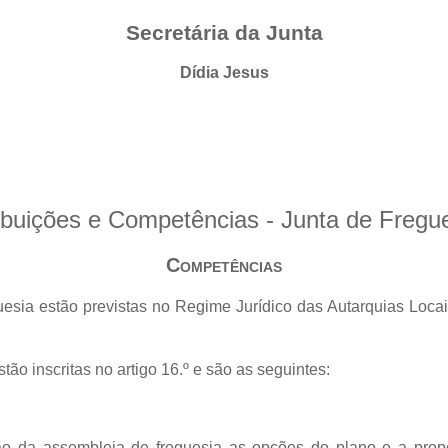
Secretária da Junta
Dídia Jesus
ibuições e Competências - Junta de Fregu
Competências
esia estão previstas no Regime Jurídico das Autarquias Locai
ão inscritas no artigo 16.º e são as seguintes:
ão da assembleia de freguesia as opções do plano e a pro