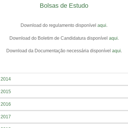
Bolsas de Estudo
Download do regulamento disponível
aqui
.
Download do Boletim de Candidatura disponível
aqui
.
Download da Documentação necessária disponível
aqui
.
e 2014
e 2015
Relatório Final do Ano 2014
e 2016
Download disponível
aqui
.
Lista Final Dos Candidatos do Ano de 2015
e 2017
Download disponível
aqui
.